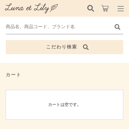
キーワード検索
ログイン / 会員登録
すべて
お知らせ
こだわり検索
こだわり検索
ウェディングアイテム
お気に入り
親カテゴリ
インテリア・アクセサリー
カート
新着商品から探す
季節の商品
子カテゴリ
セール商品から探す
カートは空です。
価格帯
Luna et Lilyについて
～