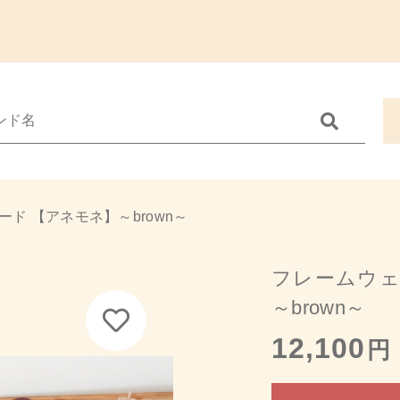
Catego
加しました
す
カテゴリーから
ド 【アネモネ】～brown～
す
ウェディング
子カテゴリ
インテリア・
ームウェルカムボード 【アネモネ】～brown～
フレームウェ
季節の商品
～brown～
12,100
円
その他
在庫あり
セ