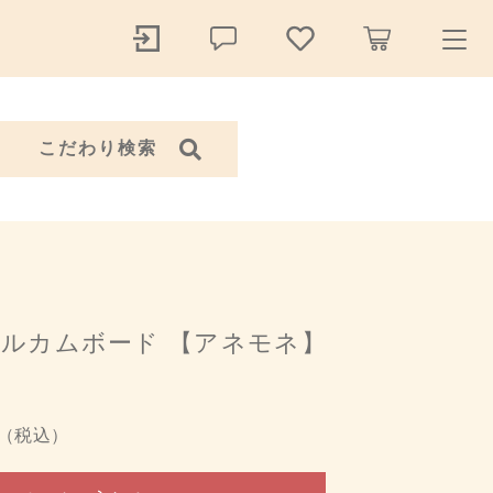
ry
こだわり検索
探す
アイテム
アクセサリー
ルカムボード 【アネモネ】
12,100円
（税込）
（税込）
ール