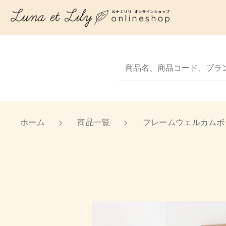
NEW
カートに商品を追
新着商品から探
Sale
ホーム
商品一覧
フレームウェルカムボー
セール商品から探
親カテゴリ
フレ
Luna et Lilyについて
数量
ショッピングガイド
価格帯
お知らせ
～