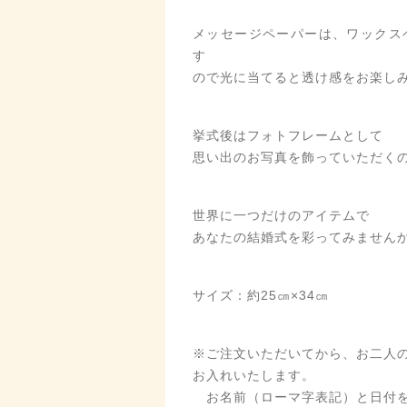
メッセージペーパーは、ワックス
す
ので光に当てると透け感をお楽し
挙式後はフォトフレームとして
思い出のお写真を飾っていただく
世界に一つだけのアイテムで
あなたの結婚式を彩ってみません
サイズ：約25㎝×34㎝
※ご注文いただいてから、お二人
お入れいたします。
お名前（ローマ字表記）と日付を