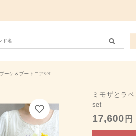
Catego
加しました
す
カテゴリーから
ブーケ＆ブートニアset
す
ウェディング
子カテゴリ
インテリア・
ザとラベンダーのブーケ＆ブートニアset
ミモザとラベ
季節の商品
set
17,600
円
その他
在庫あり
セ