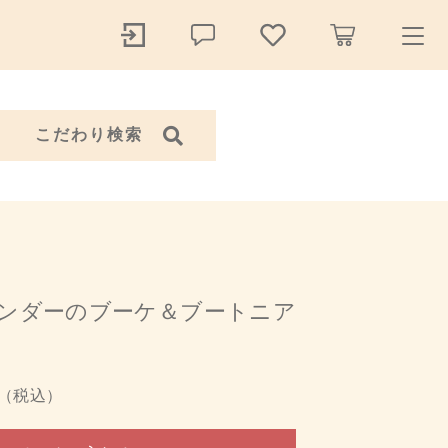
ry
こだわり検索
探す
アイテム
アクセサリー
ンダーのブーケ＆ブートニア
17,600円
（税込）
（税込）
ール