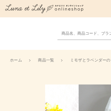
NEW
カートに商品を追
新着商品から探
Sale
ホーム
商品一覧
ミモザとラベンダーの
セール商品から探
親カテゴリ
ミモ
Luna et Lilyについて
数量
ショッピングガイド
価格帯
お知らせ
～